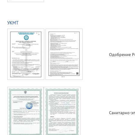
УКМТ
Одобрение Ро
Санитарно-э