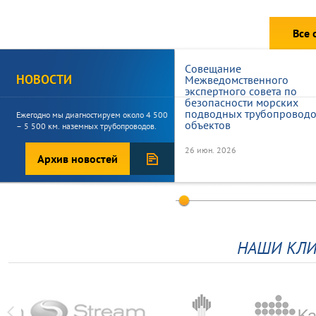
Все 
Совещание
НОВОСТИ
Межведомственного
экспертного совета по
безопасности морских
подводных трубопроводо
Ежегодно мы диагностируем около 4 500
объектов
– 5 500 км. наземных трубопроводов.
26 июн. 2026
Архив новостей
Морской нефтегазовой
инфраструктуре –
эффективную государств
систему безопасности
НАШИ КЛИ
07 окт. 2025