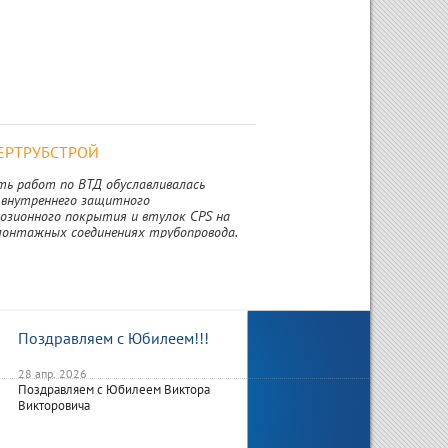
РТРУБСТРОЙ
ть работ по ВТД обуславливалась
 внутреннего защитного
озионного покрытия и втулок CPS на
монтажных соединениях трубопровода.
анные ООО «НТЦ
здиагностика» организационно-
ие процедуры позволили безопасно и
но выполнить весь комплекс работ."
Поздравляем с Юбилеем!!!
В Севастополе обсудили
защиту портовых объектов
28 апр. 2026
Поздравляем с Юбилеем Виктора
13 апр. 2026
Викторовича
В городе прошла выездная научн
практическая конференция МЭС.