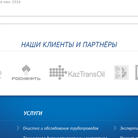
26 июн. 2026
Морской нефтегазовой
Современные подводные
инфраструктуре –
технологии России
эффективную государственную
систему безопасности
06 окт. 2025
НАШИ КЛИЕНТЫ И ПАРТНЁРЫ
7 окт. 2025
УСЛУГИ
Очистка и обследование трубопроводов
Эксперти