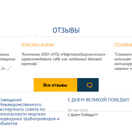
ОТЗЫВЫ
ЛУКОЙЛ-КОМИ
ПОЛИМЕ
пании
"Компания ООО «НТЦ «Нефтегаздиагностика»
"Сложнос
отворное
зарекомендовала себя как надёжный деловой
наличием
партнёр."
антикорр
. ..."
сварных 
Разработ
«Нефтега
техническ
Все отзывы
качествен
Совещание
С ДНЕМ ВЕЛИКОЙ ПОБЕДЫ!!
Межведомственного
экспертного совета по
08 мая 2026
безопасности морских
С Днем Победы!!!
подводных трубопроводов и
объектов