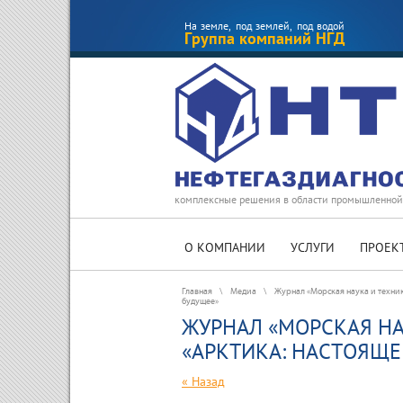
На земле, под землей, под водой
Группа компаний НГД
комплексные решения в области промышленной
О КОМПАНИИ
УСЛУГИ
ПРОЕК
Главная
\
Медиа
\
Журнал «Морская наука и техни
будущее»
ЖУРНАЛ «МОРСКАЯ НА
«АРКТИКА: НАСТОЯЩЕ
« Назад