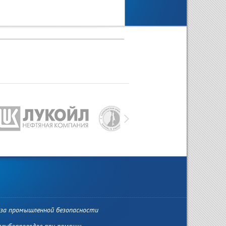
ООО "НТЦ
Научно-практическая
"Нефтегаздиагностика"
конференция «БЕЗОПАСНОС
принята в члены Союза
МОРСКИХ ПОДВОДНЫХ
«Московская торгово-
ТРУБОПРОВОДОВ И ОБЪЕКТ
промышленная палата»
22-24.10.2025г.
27 авг. 2025
25 июл. 2025
за промышленной безопасности